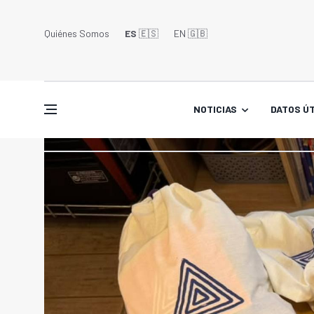
Quiénes Somos
ES
🇪🇸
EN 🇬🇧󠁢󠁥󠁮󠁧󠁿
NOTICIAS
DATOS ÚT