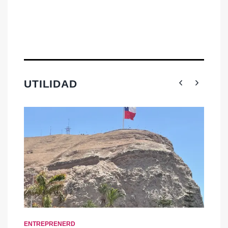
p
D
UTILIDAD
ENTREPRENERD
EN