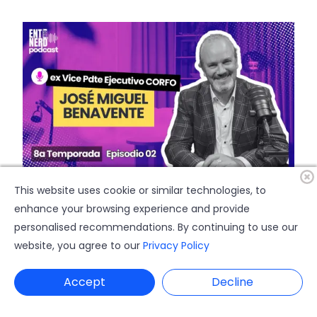
This website uses cookie or similar technologies, to
ENTREVISTA| José Miguel Benavente y su balance
enhance your browsing experience and provide
en CORFO: logros, Litio, Finlandia y pendientes
personalised recommendations. By continuing to use our
POR
ENTREPRENERD
24 DE ABRIL 2026 - 00:00
website, you agree to our
Privacy Policy
Accept
Decline