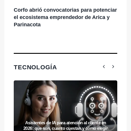
Corfo abrió convocatorias para potenciar
L
el ecosistema emprendedor de Arica y
c
Parinacota
l
TECNOLOGÍA
Asistentes de IA para atención al cliente en
2026: que son, cuanto cuestan y cómo elegir