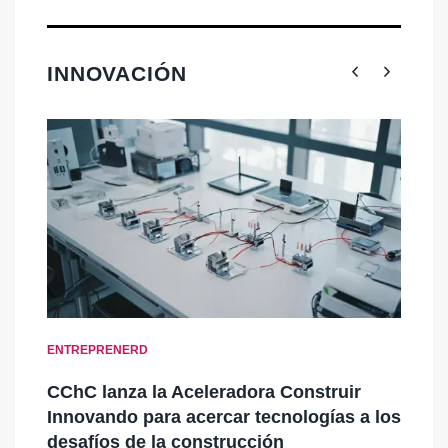
INNOVACIÓN
ENTREPRENERD
EN
CChC lanza la Aceleradora Construir
Ch
vo
Innovando para acercar tecnologías a los
n
desafíos de la construcción
st