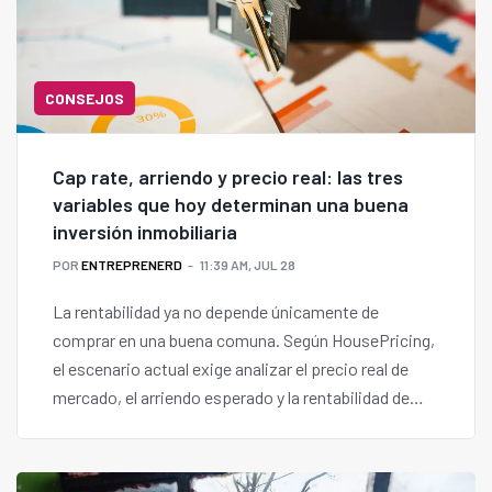
CONSEJOS
Cap rate, arriendo y precio real: las tres
variables que hoy determinan una buena
inversión inmobiliaria
POR
ENTREPRENERD
11:39 AM, JUL 28
La rentabilidad ya no depende únicamente de
comprar en una buena comuna. Según HousePricing,
el escenario actual exige analizar el precio real de
mercado, el arriendo esperado y la rentabilidad de
cada propiedad antes de invertir. Su CEO, Matías
Echeverría, asegura que hoy "las oportunidades
existen, pero se construyen con análisis".