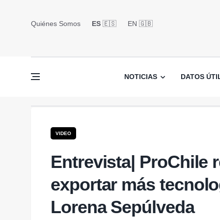
Quiénes Somos
ES
🇪🇸
EN 🇬🇧󠁢󠁥󠁮󠁧󠁿
NOTICIAS
DATOS ÚTI
VIDEO
Entrevista| ProChile 
exportar más tecnolo
Lorena Sepúlveda