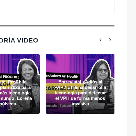
ORÍA VIDEO
sta| ProChile
Entrevista| ¿Adiós al
 plan 2026 para
PAP? Chilena desarrolla
Ru
más tecnología
tecnología para detectar
gas
l mundo: Lorena
el VPH de forma menos
púlveda
invasiva