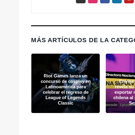
MÁS ARTÍCULOS DE LA CATEG
Riot Games lanza un
Álvaro
concurso de cosplay en
Entrevi
dustria
Latinoamérica para
revela su
Chile:
celebrar el regreso de
exportar 
s para
League of Legends
chilena a
porte
Classic
Se