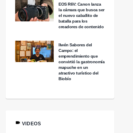
EOS R6V: Canon lanza
la cámara que busca ser
el nuevo caballito de
batalla para los
creadores de contenido
Ilwén Sabores del
Campo: el
emprendimiento que
convirtió la gastronomía
mapuche en un
atractivo turístico del
Entrevista| Pedro
Biobío
Saratscheff, CEO de
ENTREVISTA| José
uf: cómo convertir el
Miguel Benavente y su
to en cuenta de luz en
balance en CORFO:
una inversión con
logros, Litio, Finlandia y
energía solar
pendientes
VIDEOS