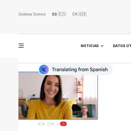
Quiénes Somos
ES
🇪🇸
EN 🇬🇧󠁢󠁥󠁮󠁧󠁿
NOTICIAS
DATOS ÚT