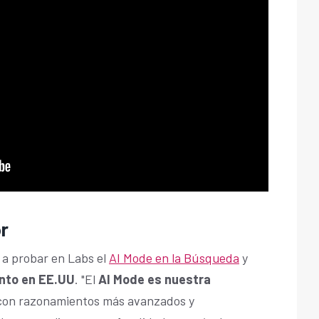
r
a probar en Labs el
AI Mode en la Búsqueda
y
ento en EE.UU
. "El
AI Mode es nuestra
 con razonamientos más avanzados y