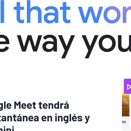
gle Meet tendrá
tantánea en inglés y
ini