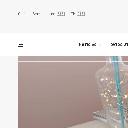
Quiénes Somos
ES
🇪🇸
EN 🇬🇧󠁢󠁥󠁮󠁧󠁿
NOTICIAS
DATOS ÚT