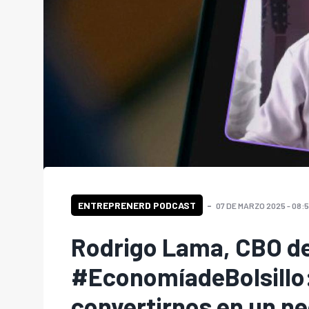
ENTREPRENERD PODCAST
07 DE MARZO 2025 - 08:5
Rodrigo Lama, CBO de
#EconomíadeBolsillo:
convertirnos en un n