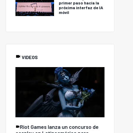
primer paso hacia la
próxima interfaz de IA
móvil
VIDEOS
Riot Games lanza un concurso de
cosplay en Latinoamérica para