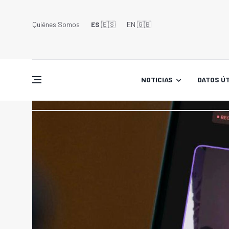
Quiénes Somos
ES
🇪🇸
EN 🇬🇧󠁢󠁥󠁮󠁧󠁿
NOTICIAS
DATOS ÚT