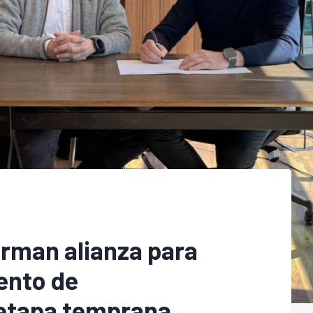
irman alianza para
ento de
etapa temprana