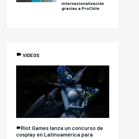
internacionalización
gracias a ProChile
gos digitales siguen
nando terreno: Chile
Termómetro Pyme Julio
alcanza 457
2026: Ventas sufren
transacciones
peor baja del año y pago
electrónicas por
de cotizaciones cae 6
habitante al año
puntos
VIDEOS
Riot Games lanza un concurso de
cosplay en Latinoamérica para