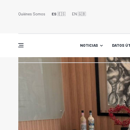
Quiénes Somos
ES
🇪🇸
EN 🇬🇧󠁢󠁥󠁮󠁧󠁿
NOTICIAS
DATOS ÚT