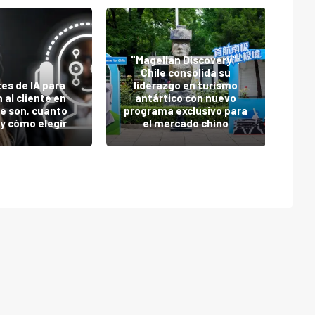
"Magellan Discovery":
Pa
Chile consolida su
ga
es de IA para
liderazgo en turismo
 al cliente en
antártico con nuevo
e son, cuanto
programa exclusivo para
y cómo elegir
el mercado chino