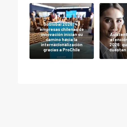
GoGlobal 2026: 43
ulneró
empresas chilenas de
le y los
innovación inician su
Asistent
 Nueva
camino hacia la
atención
rimer
internacionalización
2026: qu
 UNREAL
gracias a ProChile
cuestan 