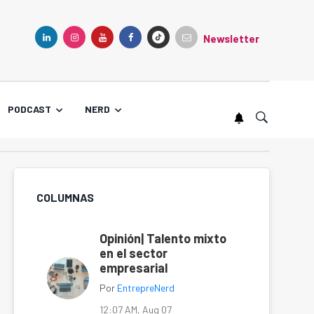
Newsletter
TIKTOK
LINKEDIN
INSTAGRAM
YOUTUBE
FACEBOOK
PODCAST
NERD
COLUMNAS
Opinión| Talento mixto
en el sector
empresarial
Por
EntrepreNerd
12:07 AM, Aug 07