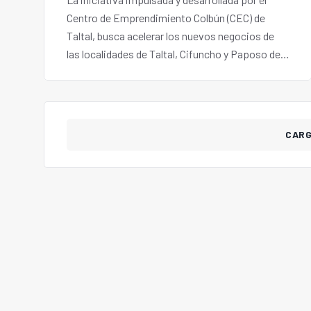
Centro de Emprendimiento Colbún (CEC) de
Taltal, busca acelerar los nuevos negocios de
las localidades de Taltal, Cifuncho y Paposo de
la Región de Antofagasta. El programa tendrá
una duración de 4 meses.
CAR