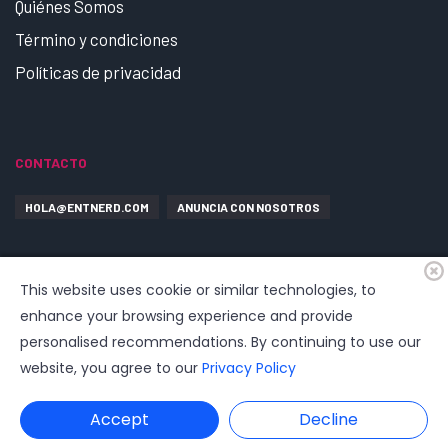
Quiénes Somos
Término y condiciones
Políticas de privacidad
CONTACTO
HOLA@ENTNERD.COM
ANUNCIA CON NOSOTROS
This website uses cookie or similar technologies, to
enhance your browsing experience and provide
personalised recommendations. By continuing to use our
website, you agree to our
Privacy Policy
© 2026
EntrepreNerd
| Hosting, soporte, desarrollo por
www.dast.cl
Accept
Decline