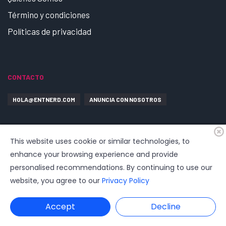
Término y condiciones
Políticas de privacidad
CONTACTO
HOLA@ENTNERD.COM
ANUNCIA CON NOSOTROS
This website uses cookie or similar technologies, to
enhance your browsing experience and provide
personalised recommendations. By continuing to use our
website, you agree to our
Privacy Policy
© 2026
EntrepreNerd
| Hosting, soporte, desarrollo por
www.dast.cl
Accept
Decline