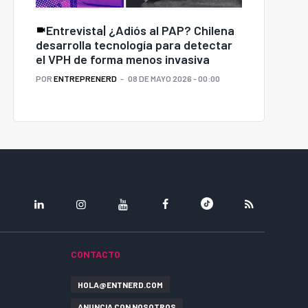
Entrevista| ¿Adiós al PAP? Chilena
desarrolla tecnología para detectar
el VPH de forma menos invasiva
POR
ENTREPRENERD
08 DE MAYO 2026 - 00:00
LINKEDIN
INSTAGRAM
YOUTUBE
FACEBOOK
TIKTOK
RSS
CONTACTO
HOLA@ENTNERD.COM
ANUNCIA CON NOSOTROS