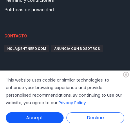
Término y condiciones
Políticas de privacidad
CONTACTO
HOLA@ENTNERD.COM
ANUNCIA CON NOSOTROS
This website uses cookie or similar technologies, to
enhance your browsing experience and provide
personalised recommendations. By continuing to use our
website, you agree to our
Privacy Policy
© 2026
EntrepreNerd
| Hosting, soporte, desarrollo por
www.dast.cl
Accept
Decline