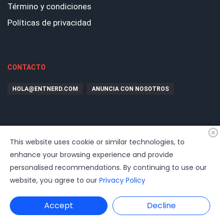
Término y condiciones
Políticas de privacidad
CONTACTO
HOLA@ENTNERD.COM
ANUNCIA CON NOSOTROS
This website uses cookie or similar technologies, to
enhance your browsing experience and provide
personalised recommendations. By continuing to use our
website, you agree to our
Privacy Policy
© 2026
EntrepreNerd
| Hosting, soporte, desarrollo por
www.dast.cl
Accept
Decline