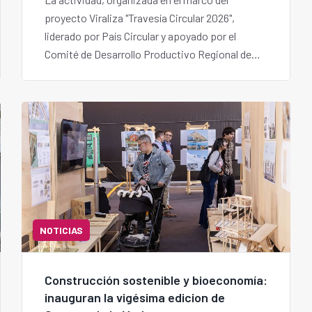
proyecto Viraliza "Travesía Circular 2026",
liderado por País Circular y apoyado por el
Comité de Desarrollo Productivo Regional de
Los Lagos, articula actores del ecosistema
regional en torno a una transformación
productiva sostenible, en coordinación con el
Gobierno Regional.
NOTICIAS
Construcción sostenible y bioeconomía:
inauguran la vigésima edicion de