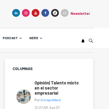
Newsletter
TIKTOK
LINKEDIN
INSTAGRAM
YOUTUBE
FACEBOOK
PODCAST
NERD
COLUMNAS
Opinión| Talento mixto
en el sector
empresarial
Por
EntrepreNerd
12:07 AM, Aug 07