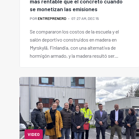
más rentable que el concreto cuando
se monetizan las emisiones
POR
ENTREPRENERD
07:27 AM, DEC 15
Se compararon los costos de la escuela y el
salón deportivo construidos en madera en
Myrskylä, Finlandia, con una alternativa de
hormigón armado, y la madera resultó ser
claramente más económica cuando se asignó
un valor monetario a los impactos ambientales.
VIDEO