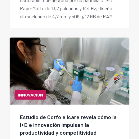
esta tablet que destaca por su pantalla OLED
PaperMatte de 13,2 pulgadas y 144 Hz, diseño
ultradelgado de 4,7 mm y 509 g, 12 GB de RAM y
hasta 512 GB de almacenamiento. Además,
incorpora funciones de IA para productividad,
compatibilidad con HUAWEI M-Pencil Pro y una
batería de 10.400 mAh con hasta 14,5 horas de
autonomía.
INNOVACIÓN
Estudio de Corfo e Icare revela cómo la
I+D e innovación impulsan la
productividad y competitividad