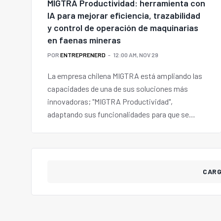
MIGTRA Productividad: herramienta con
IA para mejorar eficiencia, trazabilidad
y control de operación de maquinarias
en faenas mineras
POR
ENTREPRENERD
12:00 AM, NOV 29
La empresa chilena MIGTRA está ampliando las
capacidades de una de sus soluciones más
innovadoras; "MIGTRA Productividad",
adaptando sus funcionalidades para que se
ajusten al desafío de optimizar y controlar la
productividad de la maquinaria pesada que
trabaja en operaciones mineras de cielo abierto.
CAR