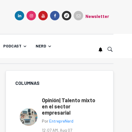
Newsletter
TIKTOK
LINKEDIN
INSTAGRAM
YOUTUBE
FACEBOOK
PODCAST
NERD
COLUMNAS
Opinión| Talento mixto
en el sector
empresarial
Por
EntrepreNerd
12:07 AM, Aug 07