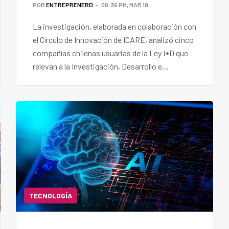
POR
ENTREPRENERD
06:36 PM, MAR 19
La investigación, elaborada en colaboración con
el Círculo de Innovación de ICARE, analizó cinco
compañías chilenas usuarias de la Ley I+D que
relevan a la Investigación, Desarrollo e
innovación como una práctica organizacional
clave para potenciar su competitividad,
productividad y asegurar la continuidad
operativa.
TECNOLOGÍA