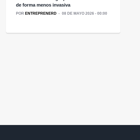
de forma menos invasiva
POR
ENTREPRENERD
08 DE MAYO 2026 - 00:00
En Escondida | BHP
vemos la tecnología
omo un aliado de las
personas", Pedro
Opinión| Vacaciones de
Hidalgo
invierno, ¿seguras?