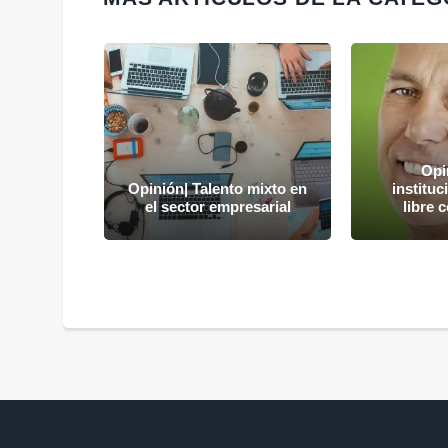
Opi
lelo" por
Opinión| Talento mixto en
instituc
era
el sector empresarial
libre 