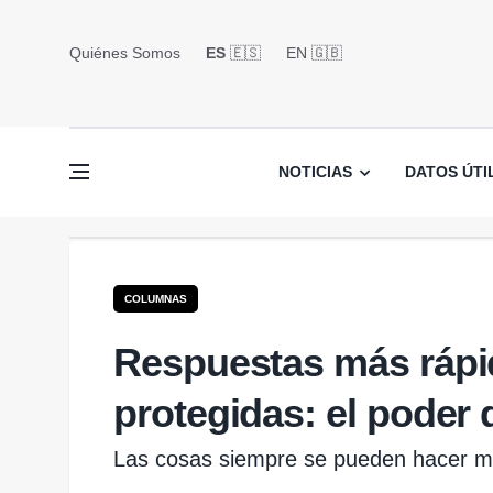
Quiénes Somos
ES
🇪🇸
EN 🇬🇧󠁢󠁥󠁮󠁧󠁿
NOTICIAS
DATOS ÚTI
COLUMNAS
Respuestas más rápi
protegidas: el poder 
Las cosas siempre se pueden hacer me