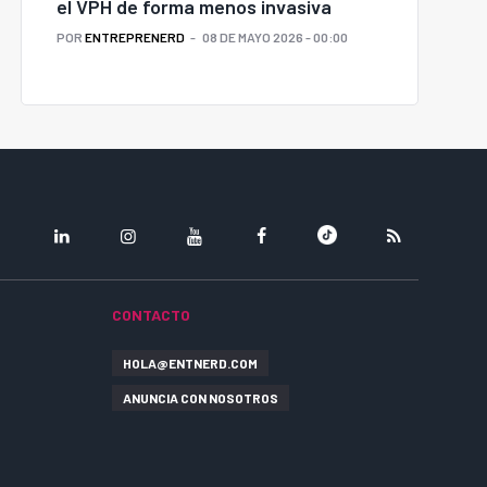
el VPH de forma menos invasiva
POR
ENTREPRENERD
08 DE MAYO 2026 - 00:00
LINKEDIN
INSTAGRAM
YOUTUBE
FACEBOOK
TIKTOK
RSS
CONTACTO
HOLA@ENTNERD.COM
ANUNCIA CON NOSOTROS