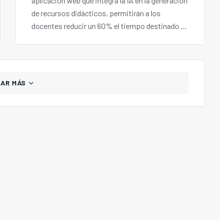
aplicación web que integra la IA en la generación
de recursos didácticos, permitirán a los
docentes reducir un 60% el tiempo destinado a
la planificación didáctica.
GAR MÁS